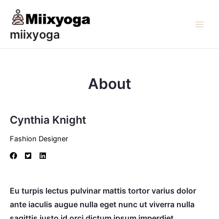
Skip
to
content
Main
miixyoga
Men
About
Cynthia Knight
Fashion Designer
Eu turpis lectus pulvinar mattis tortor varius dolor
ante iaculis augue nulla eget nunc ut viverra nulla
sagittis justo id orci dictum ipsum imperdiet.